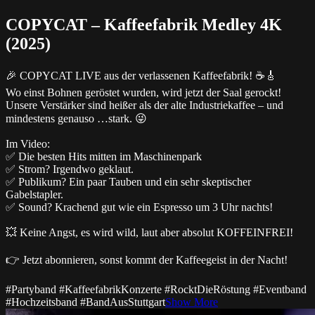
COPYCAT – Kaffeefabrik Medley 4K
(2025)
🎉 COPYCAT LIVE aus der verlassenen Kaffeefabrik! ☕🎸
Wo einst Bohnen geröstet wurden, wird jetzt der Saal gerockt!
Unsere Verstärker sind heißer als der alte Industriekaffee – und
mindestens genauso
…
stark. 😜
Im Video:
✅ Die besten Hits mitten im Maschinenpark
✅ Strom? Irgendwo geklaut.
✅ Publikum? Ein paar Tauben und ein sehr skeptischer
Gabelstapler.
✅ Sound? Krachend gut wie ein Espresso um 3 Uhr nachts!
💥 Keine Angst, es wird wild, laut aber absolut KOFFEINFREI!
👉 Jetzt abonnieren, sonst kommt der Kaffeegeist in der Nacht!
#Partyband #KaffeefabrikKonzerte #RocktDieRöstung #Eventband
#Hochzeitsband #BandAusStuttgart
Show More